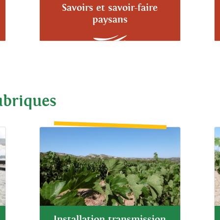
Savoirs et savoir-faire
paysans
ubriques
Installation-transmission